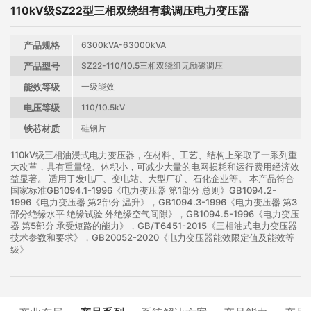
110kV级SZ22型三相双绕组有载调压电力变压器
产品规格
6300kVA-63000kVA
产品型号
SZ22-110/10.5三相双绕组无励磁调压
能效等级
一级能效
电压等级
110/10.5kV
铁芯材质
硅钢片
110kV级三相油浸式电力变压器，在材料、工艺、结构上采取了一系列重
大改革，具有重量轻、体积小，可减少大量的电网损耗和运行费用经济效
益显著。 适用于发电厂、变电站、大型厂矿、石化企业等。 本产品符合
国家标准GB1094.1-1996《电力变压器 第1部分 总则》GB1094.2-
1996《电力变压器 第2部分 温升》，GB1094.3-1996《电力变压器 第3
部分绝缘水平 绝缘试验 外绝缘空气间隙》，GB1094.5-1996《电力变压
器 第5部分 承受短路的能力》，GB/T6451-2015《三相油式电力变压器
技术参数和要求》，GB20052-2020《电力变压器能效限定值及能效等
级》